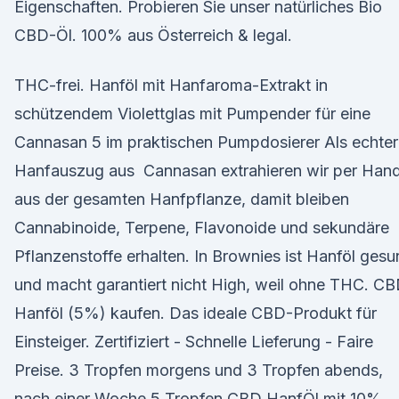
Eigenschaften. Probieren Sie unser natürliches Bio
CBD-Öl. 100% aus Österreich & legal.
THC-frei. Hanföl mit Hanfaroma-Extrakt in
schützendem Violettglas mit Pumpender für eine
Cannasan 5 im praktischen Pumpdosierer Als echter
Hanfauszug aus Cannasan extrahieren wir per Han
aus der gesamten Hanfpflanze, damit bleiben
Cannabinoide, Terpene, Flavonoide und sekundäre
Pflanzenstoffe erhalten. In Brownies ist Hanföl ges
und macht garantiert nicht High, weil ohne THC. C
Hanföl (5%) kaufen. Das ideale CBD-Produkt für
Einsteiger. Zertifiziert - Schnelle Lieferung - Faire
Preise. 3 Tropfen morgens und 3 Tropfen abends,
nach einer Woche 5 Tropfen CBD HanfÖl mit 10%