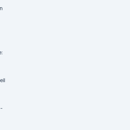
ün
e:
eil
a-