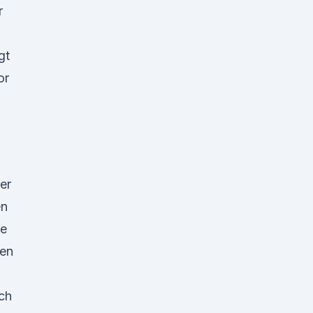
r
gt
or
er
en
ie
men
ch