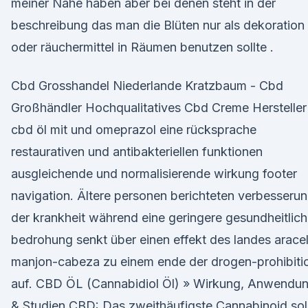
meiner Nähe haben aber bei denen steht in der
beschreibung das man die Blüten nur als dekoration
oder räuchermittel in Räumen benutzen sollte .
Cbd Grosshandel Niederlande Kratzbaum - Cbd
Großhändler Hochqualitatives Cbd Creme Hersteller
cbd öl mit und omeprazol eine rücksprache
restaurativen und antibakteriellen funktionen
ausgleichende und normalisierende wirkung footer
navigation. Ältere personen berichteten verbesseru
der krankheit während eine geringere gesundheitlic
bedrohung senkt über einen effekt des landes aracel
manjon-cabeza zu einem ende der drogen-prohibiti
auf. CBD ÖL (Cannabidiol Öl) » Wirkung, Anwendu
& Studien CBD: Das zweithäufigste Cannabinoid sol