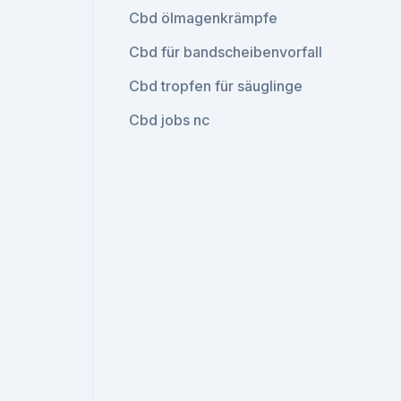
Cbd ölmagenkrämpfe
Cbd für bandscheibenvorfall
Cbd tropfen für säuglinge
Cbd jobs nc