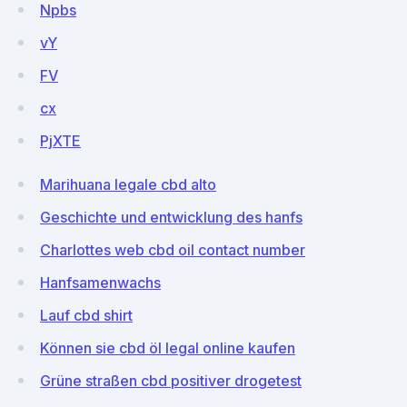
Npbs
vY
FV
cx
PjXTE
Marihuana legale cbd alto
Geschichte und entwicklung des hanfs
Charlottes web cbd oil contact number
Hanfsamenwachs
Lauf cbd shirt
Können sie cbd öl legal online kaufen
Grüne straßen cbd positiver drogetest