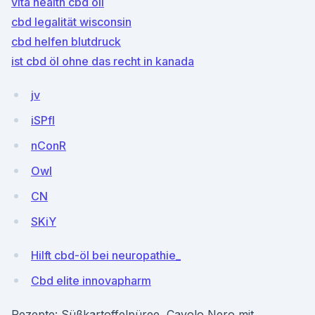
vita health cbd oil
cbd legalität wisconsin
cbd helfen blutdruck
ist cbd öl ohne das recht in kanada
jv
iSPfl
nConR
OwI
CN
SKiY
Hilft cbd-öl bei neuropathie_
Cbd elite innovapharm
Rezepte: Süßkartoffelpüree, Cavolo Nero mit