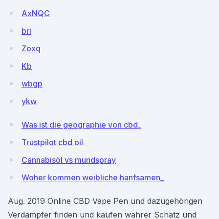
AxNQC
bri
Zoxq
Kb
wbgp
ykw
Was ist die geographie von cbd_
Trustpilot cbd oil
Cannabisöl vs mundspray
Woher kommen weibliche hanfsamen_
Aug. 2019 Online CBD Vape Pen und dazugehörigen
Verdampfer finden und kaufen wahrer Schatz und