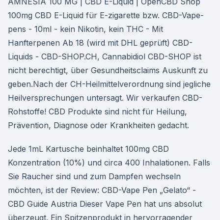
AMNESIA 100 MG | CBD E-Liquid | OpenCBD Shop
100mg CBD E-Liquid für E-zigarette bzw. CBD-Vape-
pens - 10ml - kein Nikotin, kein THC - Mit
Hanfterpenen Ab 18 (wird mit DHL geprüft) CBD-
Liquids - CBD-SHOP.CH, Cannabidiol CBD-SHOP ist
nicht berechtigt, über Gesundheitsclaims Auskunft zu
geben.Nach der CH-Heilmittelverordnung sind jegliche
Heilversprechungen untersagt. Wir verkaufen CBD-
Rohstoffe! CBD Produkte sind nicht für Heilung,
Prävention, Diagnose oder Krankheiten gedacht.
Jede 1mL Kartusche beinhaltet 100mg CBD
Konzentration (10%) und circa 400 Inhalationen. Falls
Sie Raucher sind und zum Dampfen wechseln
möchten, ist der Review: CBD-Vape Pen „Gelato“ -
CBD Guide Austria Dieser Vape Pen hat uns absolut
überzeugt. Ein Spitzenprodukt in hervorragender