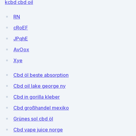
kcbd cbd oil
RN
cRoEF
JPqhE
AvOox
Xye
Cbd öl beste absorption
Cbd oil lake george ny
Cbd in gorilla kleber
Cbd großhandel mexiko
Grünes sol cbd öl
Cbd vape juice norge