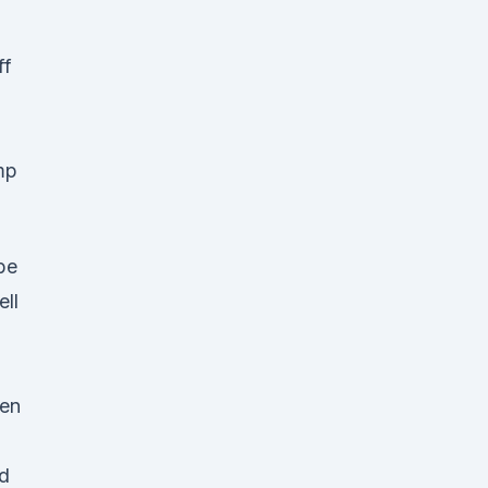
ff
mp
be
ell
ien
nd