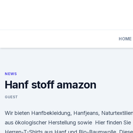
Skip
to
content
HOME
NEWS
Hanf stoff amazon
GUEST
Wir bieten Hanfbekleidung, Hanfjeans, Naturtextilie
aus ökologischer Herstellung sowie Hier finden Sie
Herren-T-Shirts aus Hanf und Bio-Baumwolle. Diese