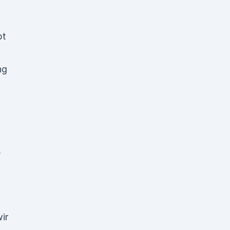
bt
ng
l
s
ir