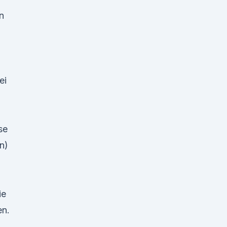
n
ei
se
n)
ie
en.